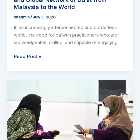
a
Malaysia to the World
Generation
idtadmin
/
July 3, 2026
and
Global
In an increasingly interconnected and borderless
Network
world, the need for da’wah practitioners who are
of
knowledgeable, skilled, and capable of engaging
Du’at
from
Read Post »
Malaysia
to
the
The
World
Path
of
the
Mu’min:
Intermediate