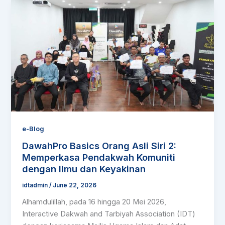
DawahPro
Basics
Orang
Asli
Siri
2:
Memperkasa
Pendakwah
Komuniti
dengan
Ilmu
e-Blog
dan
DawahPro Basics Orang Asli Siri 2:
Keyakinan
Memperkasa Pendakwah Komuniti
dengan Ilmu dan Keyakinan
idtadmin
/
June 22, 2026
Alhamdulillah, pada 16 hingga 20 Mei 2026,
Interactive Dakwah and Tarbiyah Association (IDT)