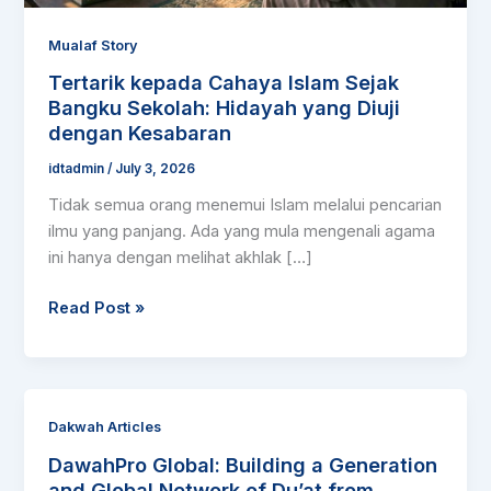
Diuji
dengan
Mualaf Story
Kesabaran
Tertarik kepada Cahaya Islam Sejak
Bangku Sekolah: Hidayah yang Diuji
dengan Kesabaran
idtadmin
/
July 3, 2026
Tidak semua orang menemui Islam melalui pencarian
ilmu yang panjang. Ada yang mula mengenali agama
ini hanya dengan melihat akhlak […]
Read Post »
DawahPro
Dakwah Articles
Global:
DawahPro Global: Building a Generation
Building
and Global Network of Du’at from