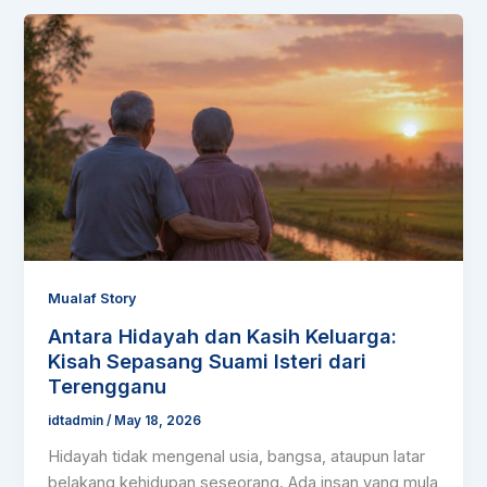
Antara
Hidayah
dan
Kasih
Keluarga:
Kisah
Sepasang
Suami
Isteri
dari
Terengganu
Mualaf Story
Antara Hidayah dan Kasih Keluarga:
Kisah Sepasang Suami Isteri dari
Terengganu
idtadmin
/
May 18, 2026
Hidayah tidak mengenal usia, bangsa, ataupun latar
belakang kehidupan seseorang. Ada insan yang mula