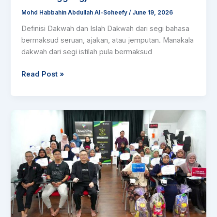
Mohd Habbahin Abdullah Al-Soheefy
/
June 19, 2026
Definisi Dakwah dan Islah Dakwah dari segi bahasa
bermaksud seruan, ajakan, atau jemputan. Manakala
dakwah dari segi istilah pula bermaksud
Read Post »
DawahPro
Basics
Orang
Asli
1st
Series