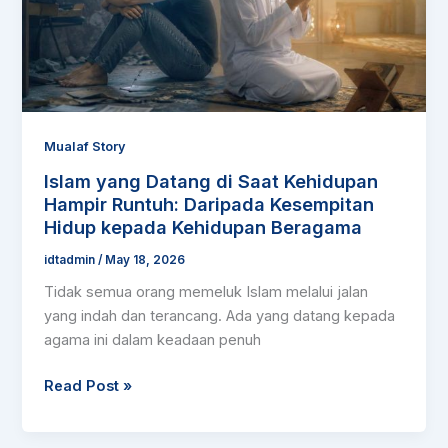
Kehidupan
Hampir
Runtuh:
Daripada
Kesempitan
Hidup
Mualaf Story
kepada
Islam yang Datang di Saat Kehidupan
Kehidupan
Hampir Runtuh: Daripada Kesempitan
Beragama
Hidup kepada Kehidupan Beragama
idtadmin
/
May 18, 2026
Tidak semua orang memeluk Islam melalui jalan
yang indah dan terancang. Ada yang datang kepada
agama ini dalam keadaan penuh
Read Post »