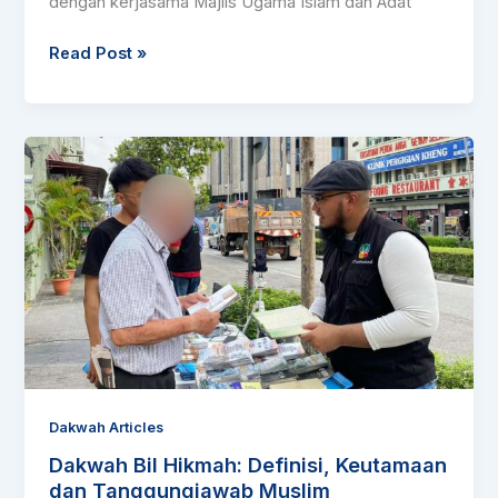
dengan kerjasama Majlis Ugama Islam dan Adat
Read Post »
Dakwah
Bil
Hikmah:
Definisi,
Keutamaan
dan
Tanggungjawab
Muslim
Dakwah Articles
Dakwah Bil Hikmah: Definisi, Keutamaan
dan Tanggungjawab Muslim