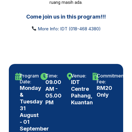
ruang masih ada.
Come join us in this program!!!
More Info: IDT (018-468 4380)
Program
Time:
Venue:
Commitment
Date:
Fee:
09.00
IDT
Monday
RM20
AM -
Centre
&
Only
05.00
Pahang,
Tuesday
PM
Kuantan
31
August
- 01
September