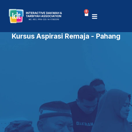
Skip
to
0
Basket
content
Kursus Aspirasi Remaja - Pahang