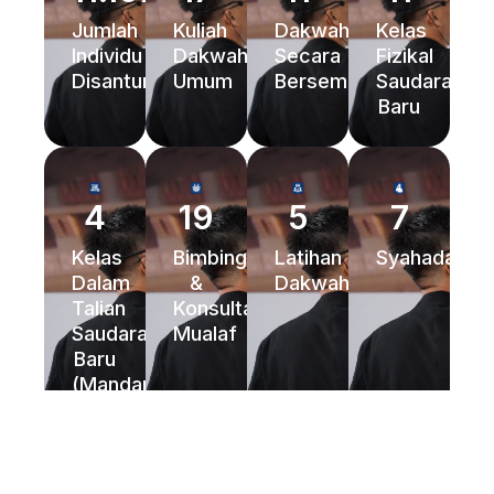
Jumlah
Kuliah
Dakwah
Kelas
Individu
Dakwah
Secara
Fizikal
Disantuni
Umum
Bersemuka
Saudara
Baru
4
19
5
7
Kelas
Bimbingan
Latihan
Syahadah
Dalam
&
Dakwah
Talian
Konsultasi
Saudara
Mualaf
Baru
(Mandarin)