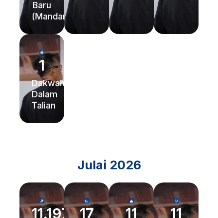
Baru
(Mandarin)
1
Dakwah
Dalam
Talian
Julai 2026
11.197
17
11
11