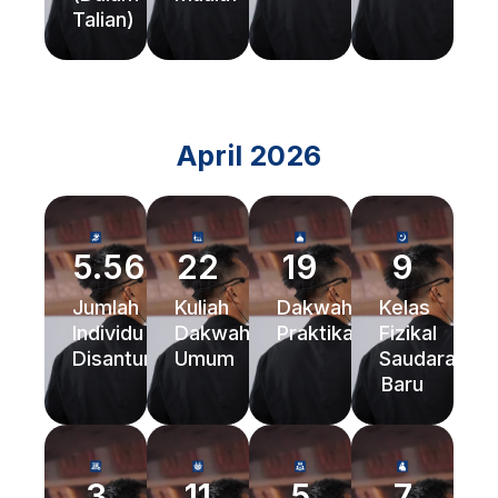
Talian)
April 2026
5.562
22
19
9
Jumlah
Kuliah
Dakwah
Kelas
Individu
Dakwah
Praktikal
Fizikal
Disantuni
Umum
Saudara
Baru
3
11
5
7