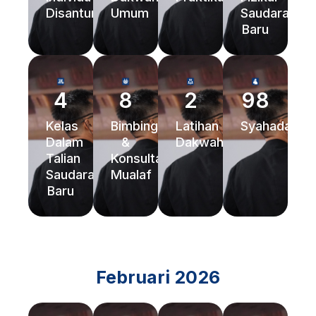
Disantuni
Umum
Saudara
Baru
4
8
2
98
Kelas
Bimbingan
Latihan
Syahadah
Dalam
&
Dakwah
Talian
Konsultasi
Saudara
Mualaf
Baru
Februari 2026