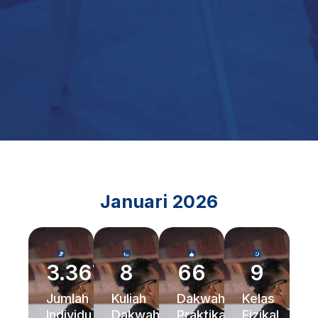
Januari 2026
3.367
8
66
9
Jumlah
Kuliah
Dakwah
Kelas
Individu
Dakwah
Praktikal
Fizikal