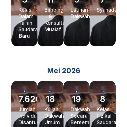
Kelas
Bimbingan
Latihan
Syahadah
Dalam
&
Dakwah
Talian
Konsultasi
Saudara
Mualaf
Baru
Mei 2026
7.620
18
19
8
Jumlah
Kuliah
Dakwah
Kelas
Individu
Dakwah
Secara
Fizikal
Disantuni
Umum
Bersemuka
Saudara