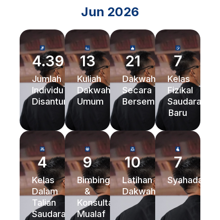
Jun 2026
4.395
13
21
7
Jumlah
Kuliah
Dakwah
Kelas
Individu
Dakwah
Secara
Fizikal
Disantuni
Umum
Bersemuka
Saudara
Baru
4
9
10
7
Kelas
Bimbingan
Latihan
Syahadah
Dalam
&
Dakwah
Talian
Konsultasi
Saudara
Mualaf