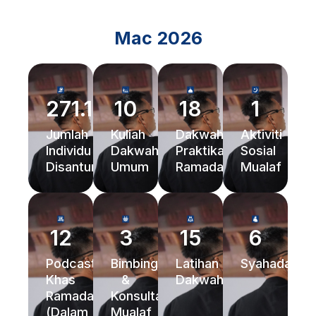
Mac 2026
271.135
10
18
1
Jumlah
Kuliah
Dakwah
Aktiviti
Individu
Dakwah
Praktikal
Sosial
Disantuni
Umum
Ramadan
Mualaf
12
3
15
6
Podcast
Bimbingan
Latihan
Syahadah
Khas
&
Dakwah
Ramadan
Konsultasi
(Dalam
Mualaf