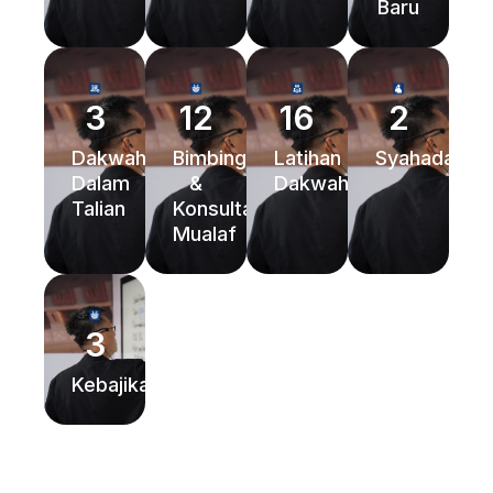
Baru
3
12
16
2
Dakwah
Bimbingan
Latihan
Syahadah
Dalam
&
Dakwah
Talian
Konsultasi
Mualaf
3
Kebajikan