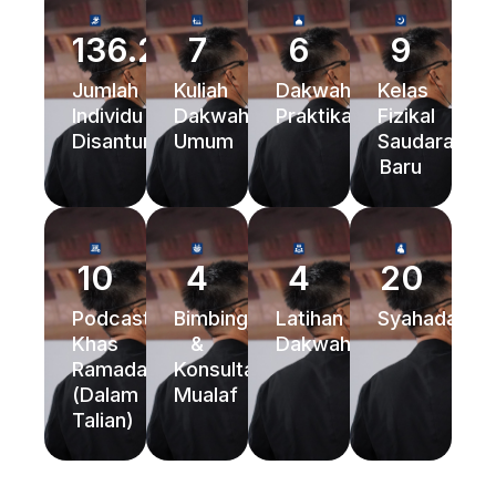
136.223
7
6
9
Jumlah
Kuliah
Dakwah
Kelas
Individu
Dakwah
Praktikal
Fizikal
Disantuni
Umum
Saudara
Baru
10
4
4
20
Podcast
Bimbingan
Latihan
Syahadah
Khas
&
Dakwah
Ramadan
Konsultasi
(Dalam
Mualaf
Talian)