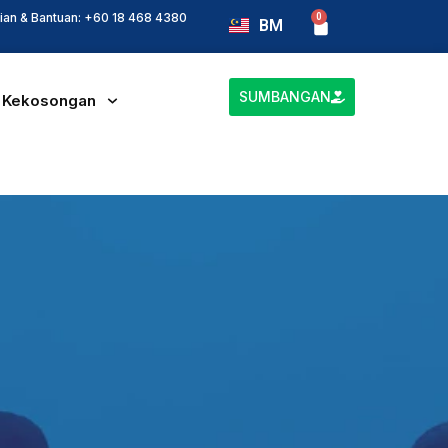
lian & Bantuan: +60 18 468 4380
0
Cart
BM
EN
SUMBANGAN
Kekosongan