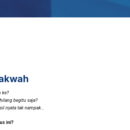
Dakwah
n ke?
hilang begitu saja?
sil nyata tak nampak…
us ini?