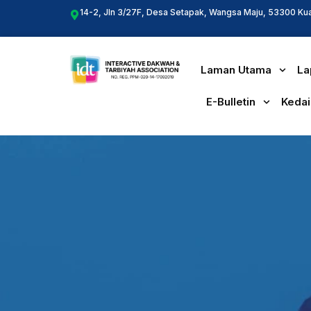
Skip
14-2, Jln 3/27F, Desa Setapak, Wangsa Maju, 53300 Ku
to
content
Laman Utama
La
E-Bulletin
Kedai