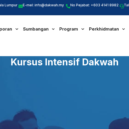
ala Lumpur
E-mel:
info@dakwah.my
No Pejabat: +603 4141 8982
Ta
poran
Sumbangan
Program
Perkhidmatan
Kursus Intensif Dakwah