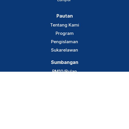
Pautan
Tentang Kami
Program
Pengislaman
Sukarelawan
Sumbangan
RM10/Bulan
Dakwah Global
Wakaf Bangunan Dakwah
Zakat IDT
hubungi Kami
info@dakwah.my
+60 18 468 4380